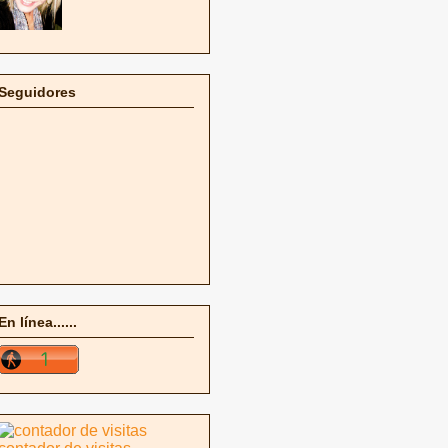
Seguidores
En línea......