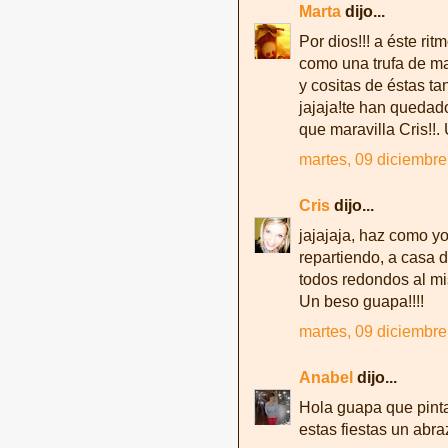
Marta
dijo...
Por dios!!! a éste ri
como una trufa de m
y cositas de éstas t
jajaja!te han quedado
que maravilla Cris!!.
martes, 09 diciembre
Cris
dijo...
jajajaja, haz como y
repartiendo, a casa 
todos redondos al mis
Un beso guapa!!!!
martes, 09 diciembre
Anabel
dijo...
Hola guapa que pinta
estas fiestas un abraz